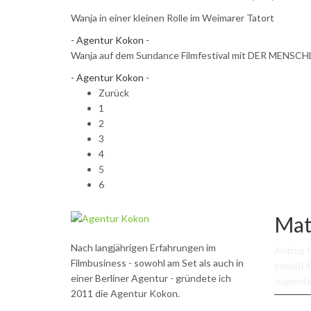
Wanja in einer kleinen Rolle im Weimarer Tatort
- Agentur Kokon -
Wanja auf dem Sundance Filmfestival mit DER MENSC
- Agentur Kokon -
Zurück
1
2
3
4
5
6
Mat
Nach langjährigen Erfahrungen im
Antrag 
Filmbusiness - sowohl am Set als auch in
gemäß §
einer Berliner Agentur - gründete ich
Jugenda
2011 die Agentur Kokon.