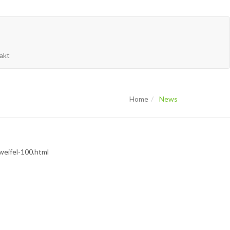
akt
Home
News
zweifel-100.html