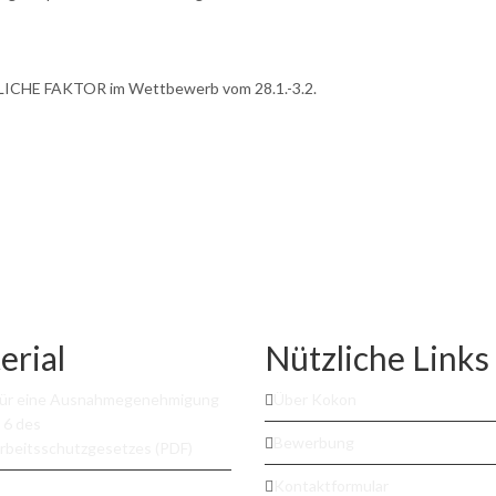
HLICHE FAKTOR im Wettbewerb vom 28.1.-3.2.
erial
Nützliche Links
für eine Ausnahmegenehmigung
Über Kokon
 6 des
Bewerbung
rbeitsschutzgesetzes (PDF)
Kontaktformular