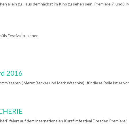
chen allein zu Haus demnächst im Kino zu sehen sein. Premiere 7. und8. 
hüls Festival zu sehen
rd 2016
ommissaren ( Meret Becker und Mark Waschke) -für diese Rolle ist er vo
 CHERIE
éri" feiert auf dem internationalen Kurzfilmfestival Dresden Premiere!