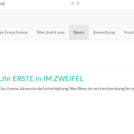
pp)
ge Erwachsene
Wer dreht was
News
Bewerbung
Kont
5 Uhr ERSTE in IM ZWEIFEL
er http://www.daserste.de/unterhaltung/film/filme-im-ersten/sendung/im-