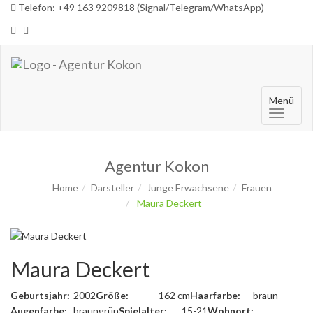
Telefon: +49 163 9209818 (Signal/Telegram/WhatsApp)
Menü
Agentur Kokon
Home
Darsteller
Junge Erwachsene
Frauen
Maura Deckert
Maura Deckert
Geburtsjahr:
2002
Größe:
162 cm
Haarfarbe:
braun
Augenfarbe:
braungrün
Spielalter:
15-21
Wohnort: