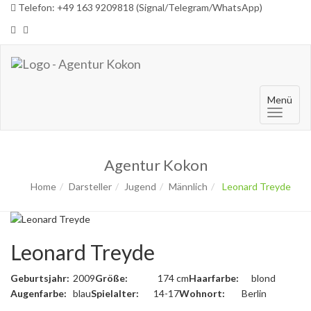
Telefon: +49 163 9209818 (Signal/Telegram/WhatsApp)
Menü
Agentur Kokon
Home
Darsteller
Jugend
Männlich
Leonard Treyde
Leonard Treyde
Geburtsjahr:
2009
Größe:
174 cm
Haarfarbe:
blond
Augenfarbe:
blau
Spielalter:
14-17
Wohnort:
Berlin